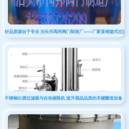
好品质源自于专业 泊头市禹邦阀门制造厂——厂家直销篮式过滤
不锈钢白酒过滤器与自动催陈机 提升酒品品质的关键酿造设备