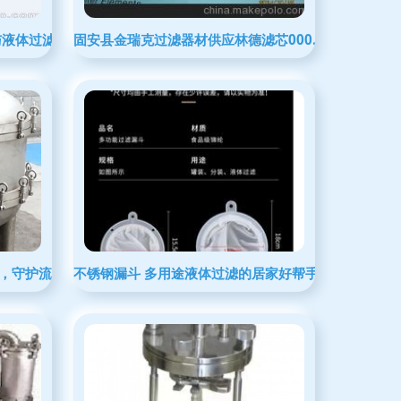
与液体过滤器的整合之道
固安县金瑞克过滤器材供应林德滤芯000.983.05.20
净化，守护流体品质
不锈钢漏斗 多用途液体过滤的居家好帮手