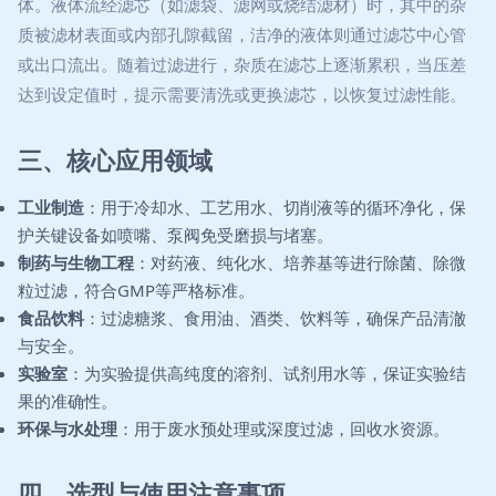
体。液体流经滤芯（如滤袋、滤网或烧结滤材）时，其中的杂
质被滤材表面或内部孔隙截留，洁净的液体则通过滤芯中心管
或出口流出。随着过滤进行，杂质在滤芯上逐渐累积，当压差
达到设定值时，提示需要清洗或更换滤芯，以恢复过滤性能。
三、核心应用领域
工业制造
：用于冷却水、工艺用水、切削液等的循环净化，保
护关键设备如喷嘴、泵阀免受磨损与堵塞。
制药与生物工程
：对药液、纯化水、培养基等进行除菌、除微
粒过滤，符合GMP等严格标准。
食品饮料
：过滤糖浆、食用油、酒类、饮料等，确保产品清澈
与安全。
实验室
：为实验提供高纯度的溶剂、试剂用水等，保证实验结
果的准确性。
环保与水处理
：用于废水预处理或深度过滤，回收水资源。
四、选型与使用注意事项