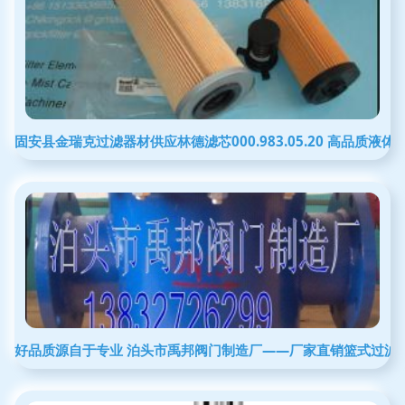
固安县金瑞克过滤器材供应林德滤芯000.983.05.20 高品质液
好品质源自于专业 泊头市禹邦阀门制造厂——厂家直销篮式过滤