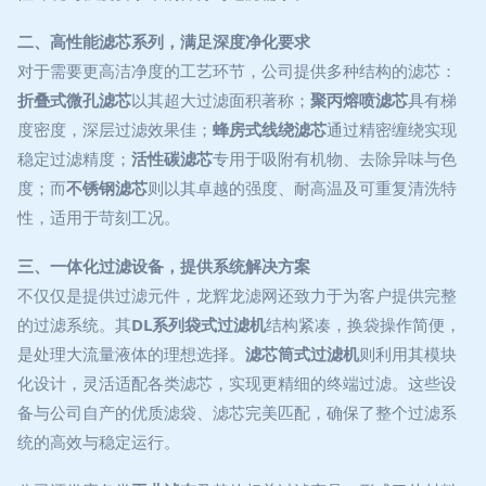
二、高性能滤芯系列，满足深度净化要求
对于需要更高洁净度的工艺环节，公司提供多种结构的滤芯：
折叠式微孔滤芯
以其超大过滤面积著称；
聚丙熔喷滤芯
具有梯
度密度，深层过滤效果佳；
蜂房式线绕滤芯
通过精密缠绕实现
稳定过滤精度；
活性碳滤芯
专用于吸附有机物、去除异味与色
度；而
不锈钢滤芯
则以其卓越的强度、耐高温及可重复清洗特
性，适用于苛刻工况。
三、一体化过滤设备，提供系统解决方案
不仅仅是提供过滤元件，龙辉龙滤网还致力于为客户提供完整
的过滤系统。其
DL系列袋式过滤机
结构紧凑，换袋操作简便，
是处理大流量液体的理想选择。
滤芯筒式过滤机
则利用其模块
化设计，灵活适配各类滤芯，实现更精细的终端过滤。这些设
备与公司自产的优质滤袋、滤芯完美匹配，确保了整个过滤系
统的高效与稳定运行。