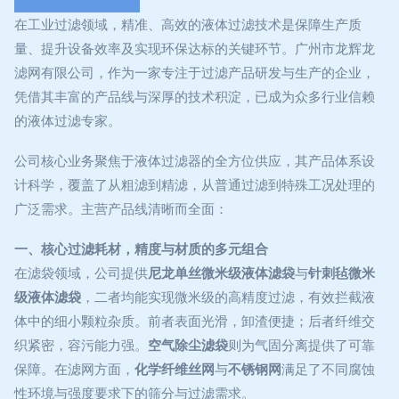
在工业过滤领域，精准、高效的液体过滤技术是保障生产质
量、提升设备效率及实现环保达标的关键环节。广州市龙辉龙
滤网有限公司，作为一家专注于过滤产品研发与生产的企业，
凭借其丰富的产品线与深厚的技术积淀，已成为众多行业信赖
的液体过滤专家。
公司核心业务聚焦于液体过滤器的全方位供应，其产品体系设
计科学，覆盖了从粗滤到精滤，从普通过滤到特殊工况处理的
广泛需求。主营产品线清晰而全面：
一、核心过滤耗材，精度与材质的多元组合
在滤袋领域，公司提供
尼龙单丝微米级液体滤袋
与
针刺毡微米
级液体滤袋
，二者均能实现微米级的高精度过滤，有效拦截液
体中的细小颗粒杂质。前者表面光滑，卸渣便捷；后者纤维交
织紧密，容污能力强。
空气除尘滤袋
则为气固分离提供了可靠
保障。在滤网方面，
化学纤维丝网
与
不锈钢网
满足了不同腐蚀
性环境与强度要求下的筛分与过滤需求。